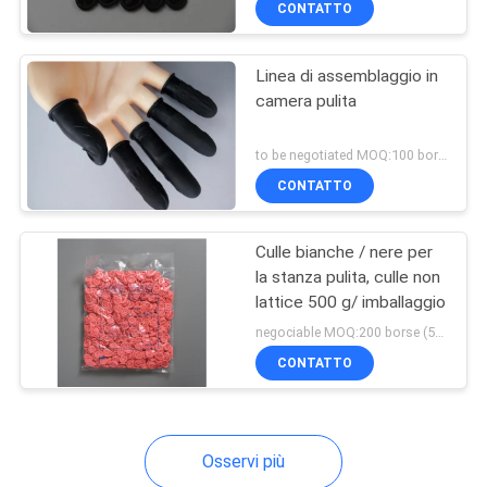
CONTATTO
47
Tamponi di pulizia
Linea di assemblaggio in
del cotone
camera pulita
to be negotiated MOQ:100 borse
CONTATTO
15
Culle bianche / nere per
la stanza pulita, culle non
aeratore di
lattice 500 g/ imballaggio
ionizzazione
negociable MOQ:200 borse (500g/bag)
CONTATTO
Osservi più
65