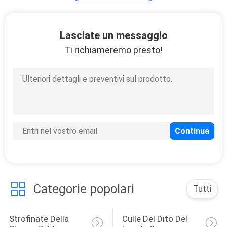
Accessori della
Lasciate un messaggio
stanza pulita
Ti richiameremo presto!
91
Guanti del locale
senza polvere
Categorie popolari
Tutti
34
Strofinate Della 
Culle Del Dito Del 