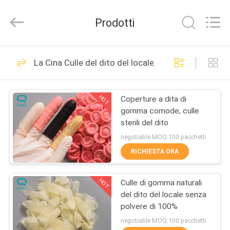
2025
Suzhou
Qiangsheng
Prodotti
Clean
Technology
Co.,Ltd.
All
Rights
CASA
148
Reserved.
La Cina Culle del dito del locale senza polvere
Strofinate della
PRODOTTI
stanza pulita
HOT
Coperture a dita di
gomma comode, culle
CIRCA
sterili del dito
NOI
negotiable MOQ:100 pacchetti
RICHIESTA ORA
85
GIRO
Culle del dito del
HOT
Culle di gomma naturali
DELLA
del dito del locale senza
FABBRICA
locale senza polvere
polvere di 100%
negotiable MOQ:100 pacchetti