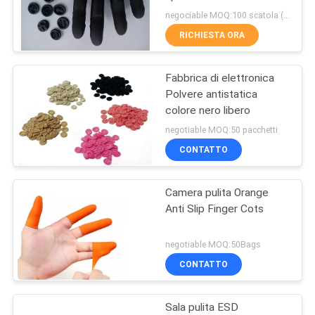
libero
SITO
negociable MOQ:100 scatola (100/box)
RICHIESTA ORA
59
PRIVACY
Rotolo del
Fabbrica di elettronica
POLICY
Polvere antistatica
tergicristallo dello
colore nero libero
stampino
negotiable MOQ:50 pacchetti
CONTATTO
Camera pulita Orange
43
Anti Slip Finger Cots
Il locale senza
negotiable MOQ:50Bags
polvere ESD
CONTATTO
presiede
Sala pulita ESD