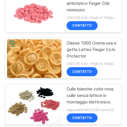
antistatico Finger Crib
monouso
106
USD3.00-4.00 / Pack of 1000pcs MOQ:100 borse
Scarpe del locale
CONTATTO
senza polvere di
Classe 1000 Crema usa e
ESD
getta Lattex Finger Cots
Protector
USD3.00-4.00 / Pack of 1000pcs MOQ:100 borse
CONTATTO
93
Anti abbigliamento
Culle bianche color rosa,
culle senza lattice in
statico degli abiti da
montaggio elettronico.
lavoro
negociable MOQ:200 borse (500g/bag)
CONTATTO