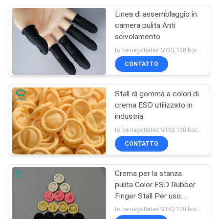
Linea di assemblaggio in
27
camera pulita Anti
scivolamento
Anti tessuto statico
to be negotiated MOQ:100 borse
CONTATTO
Stall di gomma a colori di
crema ESD utilizzato in
industria
27
to be negotiated MOQ:100 borse
Carta del locale
CONTATTO
senza polvere
Crema per la stanza
pulita Color ESD Rubber
Finger Stall Per uso
industriale
to be negotiated MOQ:100 borse