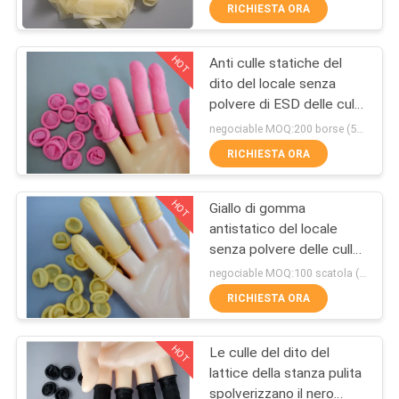
CONTROLLO
RICHIESTA ORA
DI
HOT
Anti culle statiche del
QUALITÀ
55
dito del locale senza
polvere di ESD delle culle
stuoie appiccicose
CONTATTICI
rosa del dito
negociable MOQ:200 borse (500g/bag)
della stanza pulita
RICHIESTA ORA
NOTIZIE
HOT
Giallo di gomma
antistatico del locale
RICHIEDA
senza polvere delle culle
46
UNA
industriali del dito
negociable MOQ:100 scatola (100/box)
Rullo appiccicoso
CITAZIONE
RICHIESTA ORA
del locale senza
HOT
Le culle del dito del
MAPPA
polvere
lattice della stanza pulita
DEL
spolverizzano il nero