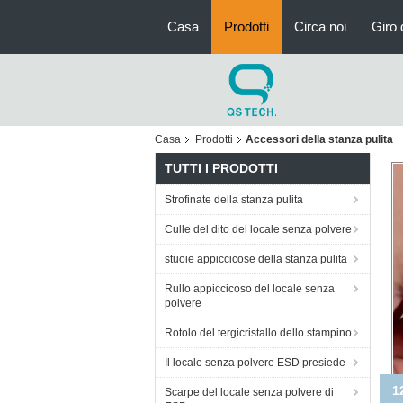
Casa
Prodotti
Circa noi
Giro 
Casa
Prodotti
Accessori della stanza pulita
TUTTI I PRODOTTI
Strofinate della stanza pulita
Culle del dito del locale senza polvere
stuoie appiccicose della stanza pulita
Rullo appiccicoso del locale senza
polvere
Rotolo del tergicristallo dello stampino
Il locale senza polvere ESD presiede
Str
Scarpe del locale senza polvere di