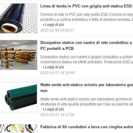
Linea di tenda in PVC con griglia anti-statica E
Cornice di rete in PVC per sale pulito ESD Cornice di re
prodotto La cortina antistatica è fatta di plastica morbida. 
Leggi di più
2023-11-30 15:02:17
Dissipativo statico con nastro di rete conduttivo
PC portatili a PCB
Dissipativo statico con nastro a griglia conduttivo a poli
schermatura statica ed effetti antistatici. Protezione ESD af
Leggi di più
2023-10-27 14:18:46
Matte verde anti-statico scivolo per laboratorio 
mm
Matte verde anti-statico scivolo per laboratorio gomma 
strutturata di alta qualità progettato per l'uso su panche al
Leggi di più
2023-10-27 14:17:29
Fabbrica di fili conduttivi a terra con cinghia antis