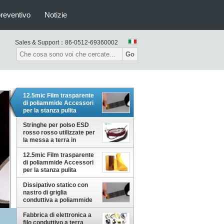
preventivo
Notizie
Sales & Support：
86-0512-69360002
Go
12.5mic Film trasparente
di poliammide Accessori
per la stanza pulita
Resistente alle alte
temperature
Stringhe per polso ESD
rosso rosso utilizzate per
la messa a terra in
laboratorio
12.5mic Film trasparente
di poliammide Accessori
per la stanza pulita
Resistente alle alte
temperature
Dissipativo statico con
nastro di griglia
conduttiva a poliammide
OPP ESD
Fabbrica di elettronica a
filo conduttivo a terra