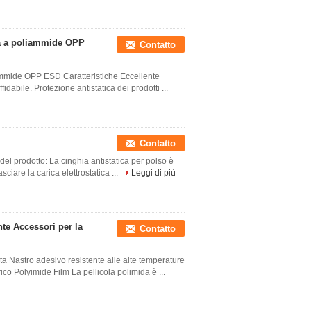
iva a poliammide OPP
Contatto
liammide OPP ESD Caratteristiche Eccellente
fidabile. Protezione antistatica dei prodotti ...
Contatto
 del prodotto: La cinghia antistatica per polso è
ciare la carica elettrostatica ...
Leggi di più
nte Accessori per la
Contatto
ta Nastro adesivo resistente alle alte temperature
co Polyimide Film La pellicola polimida è ...