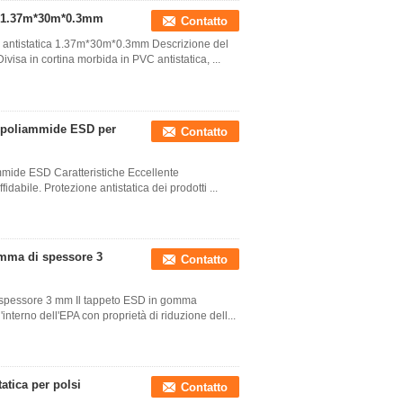
SD 1.37m*30m*0.3mm
Contatto
te antistatica 1.37m*30m*0.3mm Descrizione del
Divisa in cortina morbida in PVC antistatica, ...
 a poliammide ESD per
Contatto
ammide ESD Caratteristiche Eccellente
fidabile. Protezione antistatica dei prodotti ...
gomma di spessore 3
Contatto
di spessore 3 mm Il tappeto ESD in gomma
l'interno dell'EPA con proprietà di riduzione dell...
tatica per polsi
Contatto