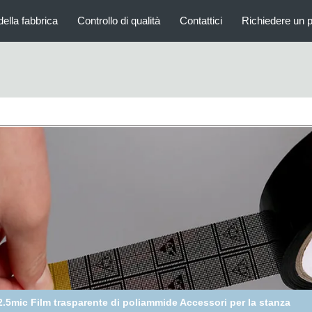
della fabbrica
Controllo di qualità
Contattici
Richiedere un 
inghe per polso ESD rosso rosso utilizzate per la messa a terra