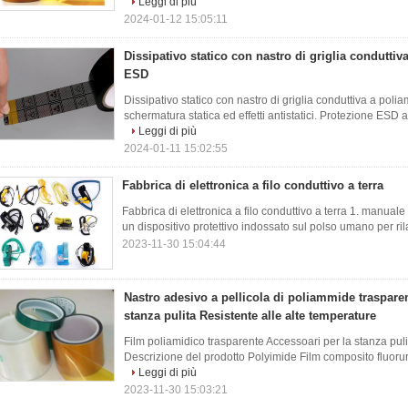
Leggi di più
2024-01-12 15:05:11
Dissipativo statico con nastro di griglia condutt
ESD
Dissipativo statico con nastro di griglia conduttiva a po
schermatura statica ed effetti antistatici. Protezione ESD af
Leggi di più
2024-01-11 15:02:55
Fabbrica di elettronica a filo conduttivo a terra
Fabbrica di elettronica a filo conduttivo a terra 1. manuale
un dispositivo protettivo indossato sul polso umano per rilas
2023-11-30 15:04:44
Nastro adesivo a pellicola di poliammide traspare
stanza pulita Resistente alle alte temperature
Film poliamidico trasparente Accessoari per la stanza puli
Descrizione del prodotto Polyimide Film composito fluoruri
Leggi di più
2023-11-30 15:03:21