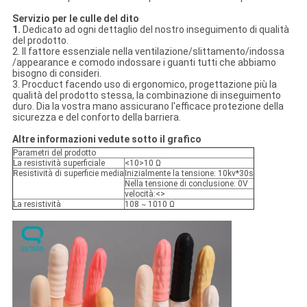
Servizio per le culle del dito
1.
Dedicato ad ogni dettaglio del nostro inseguimento di qualità
del prodotto.
2. Il fattore essenziale nella ventilazione/slittamento/indossa
/appearance e comodo indossare i guanti tutti che abbiamo
bisogno di consideri.
3. Procduct facendo uso di ergonomico, progettazione più la
qualità del prodotto stessa, la combinazione di inseguimento
duro. Dia la vostra mano assicurano l'efficace protezione della
sicurezza e del conforto della barriera.
Altre informazioni vedute sotto il grafico
Parametri del prodotto
La resistività superficiale
<10>10 Ω
Resistività di superficie media
Inizialmente la tensione: 10kv*30s
Nella tensione di conclusione: 0V
velocità:<>
La resistività
108
1010 Ω
~