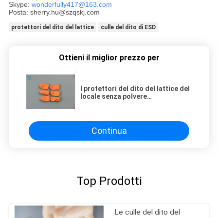
Skype:
wonderfully417@163.com
Posta: sherry.hu@szqskj.com
protettori del dito del lattice
culle del dito di ESD
Ottieni il miglior prezzo per
I protettori del dito del lattice del
locale senza polvere
spolverizzano le culle libere la S la
m. L Size del dito
Continua
Top Prodotti
Le culle del dito del