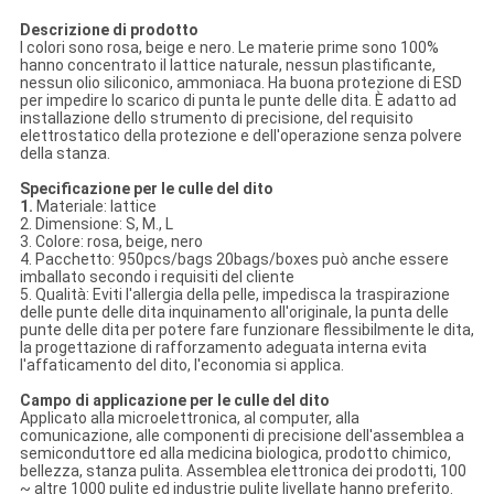
Descrizione di prodotto
I colori sono rosa, beige e nero. Le materie prime sono 100%
hanno concentrato il lattice naturale, nessun plastificante,
nessun olio siliconico, ammoniaca. Ha buona protezione di ESD
per impedire lo scarico di punta le punte delle dita. È adatto ad
installazione dello strumento di precisione, del requisito
elettrostatico della protezione e dell'operazione senza polvere
della stanza.
Specificazione per le culle del dito
1.
Materiale: lattice
2. Dimensione: S, M., L
3. Colore: rosa, beige, nero
4. Pacchetto: 950pcs/bags 20bags/boxes può anche essere
imballato secondo i requisiti del cliente
5. Qualità: Eviti l'allergia della pelle, impedisca la traspirazione
delle punte delle dita inquinamento all'originale, la punta delle
punte delle dita per potere fare funzionare flessibilmente le dita,
la progettazione di rafforzamento adeguata interna evita
l'affaticamento del dito, l'economia si applica.
Campo di applicazione per le culle del dito
Applicato alla microelettronica, al computer, alla
comunicazione, alle componenti di precisione dell'assemblea a
semiconduttore ed alla medicina biologica, prodotto chimico,
bellezza, stanza pulita. Assemblea elettronica dei prodotti, 100
~ altre 1000 pulite ed industrie pulite livellate hanno preferito.