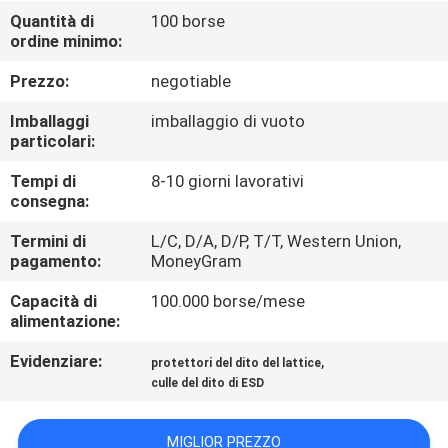
CONTROLLO
Quantità di
100 borse
ordine minimo:
DI
QUALITÀ
Prezzo:
negotiable
Imballaggi
imballaggio di vuoto
CONTATTICI
particolari:
Tempi di
8-10 giorni lavorativi
consegna:
NOTIZIE
Termini di
L/C, D/A, D/P, T/T, Western Union,
pagamento:
MoneyGram
RICHIEDA
Capacità di
100.000 borse/mese
UNA
alimentazione:
CITAZIONE
Evidenziare:
,
protettori del dito del lattice
culle del dito di ESD
MAPPA
DEL
MIGLIOR PREZZO