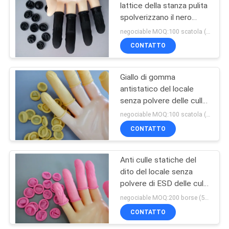
lattice della stanza pulita
spolverizzano il nero
libero
negociable MOQ:100 scatola (100/box)
CONTATTO
Giallo di gomma
antistatico del locale
senza polvere delle culle
industriali del dito
negociable MOQ:100 scatola (100/box)
CONTATTO
Anti culle statiche del
dito del locale senza
polvere di ESD delle culle
rosa del dito
negociable MOQ:200 borse (500g/bag)
CONTATTO