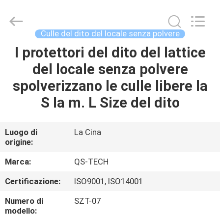
2025
Suzhou
Qiangsheng
Clean
Technology
Culle del dito del locale senza polvere
Co.,Ltd.
All
Rights
I protettori del dito del lattice
CASA
Reserved.
del locale senza polvere
PRODOTTI
spolverizzano le culle libere la
S la m. L Size del dito
CIRCA
NOI
Luogo di
La Cina
origine:
GIRO
Marca:
QS-TECH
DELLA
Certificazione:
ISO9001, ISO14001
FABBRICA
Numero di
SZT-07
modello: