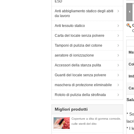
ESD
Anti abbigliamento statico degli abiti
da lavoro
Anti tessuto statico
Carta del locale senza polvere
Tamponi di pulizia del cotone
Mat
aeratore di ionizzazione
Col
Accessori della stanza pulita
Guanti del locale senza polvere
Imb
maschera di protezione eliminabile
Car
Rotolo di pulizia della strofinata
Sal
Migliori prodotti
* So
Coperture a dita di gomma comode,
lacr
culle sterili del dito
* I 