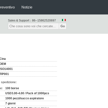
preventivo
Notizie
Sales & Support：
86--15862520697
Go
Cina
OEM
ISO14001
TIP001
 spedizione:
mo:
100 borse
USD3.00-4.00 / Pack of 1000pcs
1000 pezzi/sacco aspiratore
7 giorni