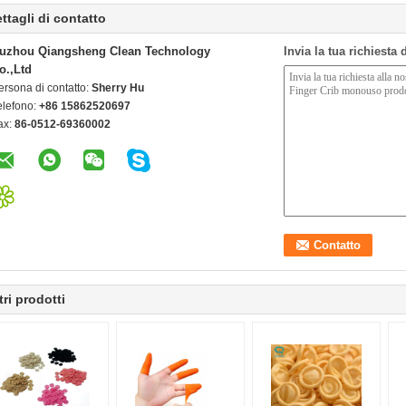
ttagli di contatto
uzhou Qiangsheng Clean Technology
Invia la tua richiesta
o.,Ltd
ersona di contatto:
Sherry Hu
elefono:
+86 15862520697
ax:
86-0512-69360002
tri prodotti