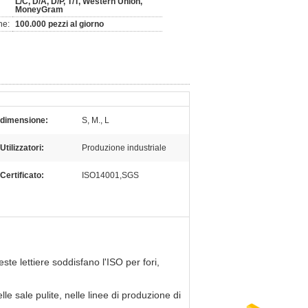
L/C, D/A, D/P, T/T, Western Union,
MoneyGram
ne:
100.000 pezzi al giorno
dimensione:
S, M., L
Utilizzatori:
Produzione industriale
Certificato:
ISO14001,SGS
te lettiere soddisfano l'ISO per fori,
le sale pulite, nelle linee di produzione di