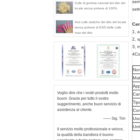
semi
Culle di gomma naturali del dito del
locale senza polvere di 100%
set
Anti culle statiche del dito del locale
Car
senza polvere di ESD delle culle
1, a
rosa del dito
2, 
3, 
4Co
Nom
Mat
App
Voglio dire che i vostri prodotti molto
Car
buoni. Grazie per tutto il vostro
Tip
suggerimento, anche buon servizio di
assistenza al cliente.
Con
Uso
—— Sig. Tim
Uni
Il servizio molto professionale e veloce,
la qualità della bandiera è buono