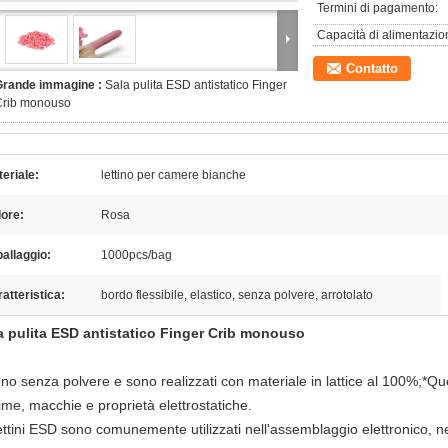
Termini di pagamento:
Capacità di alimentazio
Contatto
Grande immagine :
Sala pulita ESD antistatico Finger
Crib monouso
eriale:
lettino per camere bianche
ore:
Rosa
allaggio:
1000pcs/bag
atteristica:
bordo flessibile, elastico, senza polvere, arrotolato
a pulita ESD antistatico Finger Crib monouso
no senza polvere e sono realizzati con materiale in lattice al 100%;*Ques
ime, macchie e proprietà elettrostatiche.
lettini ESD sono comunemente utilizzati nell'assemblaggio elettronico, nel