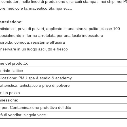
conduttori, nelle linee di produzione di circuiti stampati, nei chip, nei 
tore medico e farmaceutico,Stampa ecc..
atteristiche:
ntistatico, privo di polveri, applicato in una stanza pulita, classe 100
specialmente in forma arrotolata per una facile indossatura
morbida, comoda, resistente all'usura
nservare in un luogo asciutto e fresco
e del prodotto:
eriale: lattice
licazione: PMU spa & studio & academy
atteristica: antistatico e privo di polvere
o: un pezzo
nessione:
 per: Contaminazione protettiva del dito
tà di vendita: singola voce