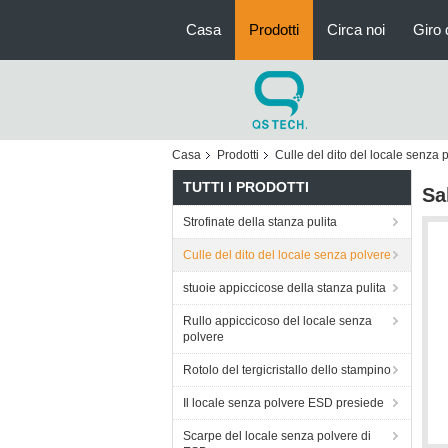
Casa
Prodotti
Circa noi
Giro 
Casa
Prodotti
Culle del dito del locale senza 
TUTTI I PRODOTTI
Sa
Strofinate della stanza pulita
Culle del dito del locale senza polvere
stuoie appiccicose della stanza pulita
Rullo appiccicoso del locale senza
polvere
Rotolo del tergicristallo dello stampino
Il locale senza polvere ESD presiede
Scarpe del locale senza polvere di