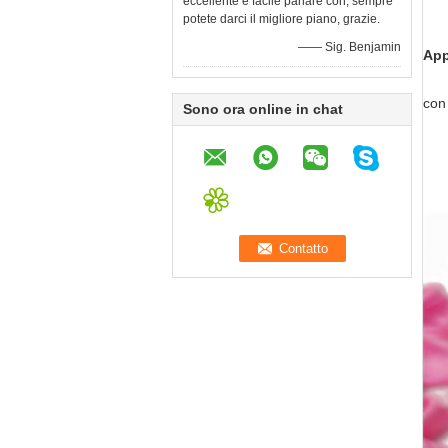
eccellente e facile parlare con, sempre
potete darci il migliore piano, grazie.
—— Sig. Benjamin
App
con
Sono ora online in chat