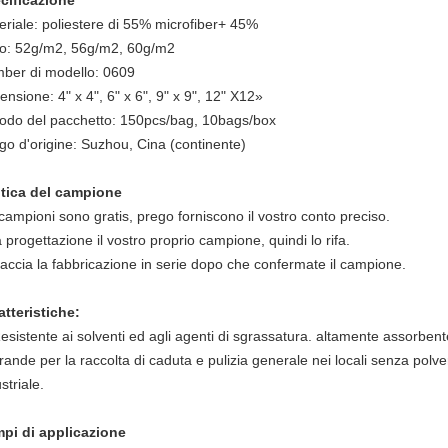
cificazione
eriale: poliestere di 55% microfiber+ 45%
o: 52g/m2, 56g/m2, 60g/m2
ber di modello: 0609
nsione: 4" x 4", 6" x 6", 9" x 9", 12" X12»
odo del pacchetto: 150pcs/bag, 10bags/box
go d'origine: Suzhou, Cina (continente)
itica del campione
 campioni
sono
gratis, prego forniscono il vostro conto preciso.
a progettazione
il vostro proprio campione, quindi lo rifa
.
accia
la fabbricazione in serie dopo che
confermate il campione.
atteristiche:
esistente ai solventi ed agli agenti di sgrassatura. altamente assorbent
rande per la raccolta di caduta e pulizia generale nei locali senza polv
striale.
pi di applicazione