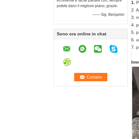
eccellente e facile parlare con, sempre
1.
P
potete darci il migliore piano, grazie.
2. A
—— Sig. Benjamin
3.
m
4.
pe
5.
pu
Sono ora online in chat
6.
a
7.
pu
Imm