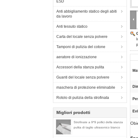
ESD
Anti abbigliamento statico degli abiti
da lavoro
Anti tessuto statico
Carta del locale senza polvere
l
p
Tamponi di pulizia del cotone
aeratore di ionizzazione
Accessori della stanza pulita
Mat
Guanti del locale senza polvere
Di
maschera di protezione eliminabile
Rotolo di pulizia della strofinata
Pe
Evi
Migliori prodotti
Strofinate a 9*9 pollici della stanza
Obie
pulita di taglio ultrasonico bianco