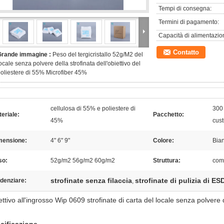
Tempi di consegna:
Termini di pagamento:
Capacità di alimentazio
Contatto
Grande immagine :
Peso del tergicristallo 52g/M2 del
ocale senza polvere della strofinata dell'obiettivo del
oliestere di 55% Microfiber 45%
cellulosa di 55% e poliestere di
300 
eriale:
Pacchetto:
45%
cus
mensione:
4" 6" 9"
Colore:
Bia
so:
52g/m2 56g/m2 60g/m2
Struttura:
com
strofinate senza filaccia
strofinate di pulizia di ES
denziare:
,
ttivo all'ingrosso Wip 0609 strofinate di carta del locale senza polvere d