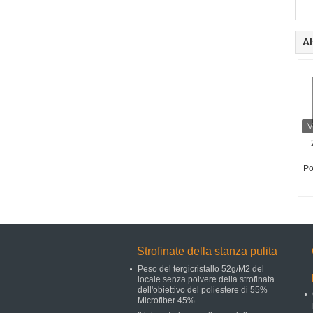
Al
Po
Strofinate della stanza pulita
Peso del tergicristallo 52g/M2 del
locale senza polvere della strofinata
dell'obiettivo del poliestere di 55%
Microfiber 45%