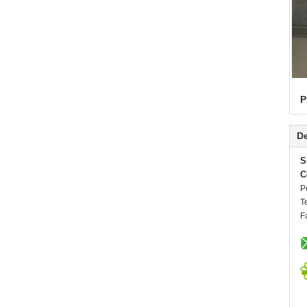
P
De
S
C
P
T
F