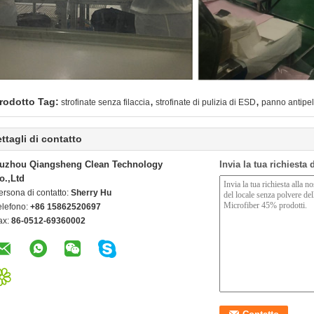
,
,
rodotto Tag:
strofinate senza filaccia
strofinate di pulizia di ESD
panno antipel
ttagli di contatto
uzhou Qiangsheng Clean Technology
Invia la tua richiesta
o.,Ltd
ersona di contatto:
Sherry Hu
elefono:
+86 15862520697
ax:
86-0512-69360002