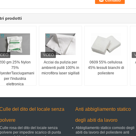
tri prodotti
200 gm 25% Nylon
Acciai da pulizia per
0609 55% cellulosa
75%
ambienti puliti 100% in
45% tessuti bianchi di
lyesterTasciugamani
microfibra laser sigillati
poliestere
per l'industria
elettronica
Culle del dito del locale senza
Anti abbigliamento statico
polvere
degli abiti da lavoro
Culle rosa del dito del locale senza
Abbigliamento statico comodo degli
polvere per impedire scarico di punta
abiti da lavoro del poliestere anti