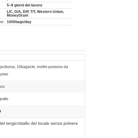
5~8 giorni del lavoro
L/C, D/A, D/P, T/T, Western Union,
MoneyGram
ne:
1000bags/day
pc/borsa, 10bags/ctn, inoltre possono da
tumer
nco
patto
D
el tergicristallo del locale senza polvere