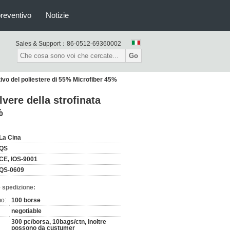
preventivo
Notizie
Sales & Support：
86-0512-69360002
Go
ttivo del poliestere di 55% Microfiber 45%
lvere della strofinata
%
La Cina
QS
CE, IOS-9001
QS-0609
 spedizione:
mo:
100 borse
negotiable
300 pc/borsa, 10bags/ctn, inoltre
possono da custumer