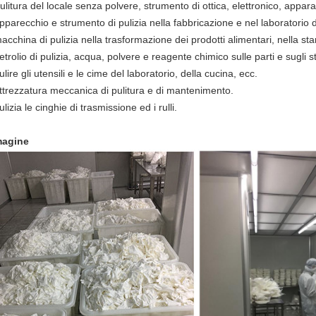
ulitura del locale senza polvere, strumento di ottica, elettronico, appara
pparecchio e strumento di pulizia nella fabbricazione e nel laboratorio de
acchina
di pulizia nella trasformazione dei prodotti alimentari, nella s
trolio
di pulizia,
acqua, polvere e reagente chimico sulle parti e sugli s
lire
gli utensili
e le cime del laboratorio
, della cucina,
ecc.
ttrezzatura
meccanica di pulitura e
di mantenimento
.
lizia
le cinghie di trasmissione ed i rulli.
agine