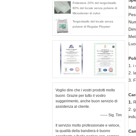
Spe
Poliestere 20% del tergicristallo
Mat
80% del locale senza polvere di
Microdenier di nylon
Pes
Num
Tergicristallo del locale senza
polvere di Regalar Ployster
Dime
Met
Luo
Pol
1.
i
2.
l
3.
F
Voglio dire che i vostri prodotti molto
Car
buoni. Grazie per tutto il vostro
suggerimento, anche buon servizio di
1.
R
assistenza al cliente.
2. g
—— Sig. Tim
indu
Il servizio molto professionale e veloce,
la qualità della bandiera è buono
Cam