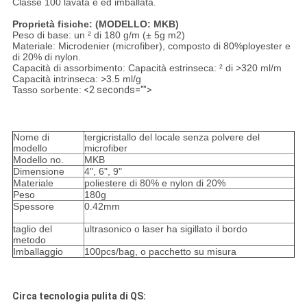
Classe 100 lavata e ed imballata.
Proprietà fisiche: (MODELLO: MKB)
Peso di base: un ² di 180 g/m (± 5g m2)
Materiale: Microdenier (microfiber), composto di 80%ployester e
di 20% di nylon.
Capacità di assorbimento: Capacità estrinseca: ² di >320 ml/m
Capacità intrinseca: >3.5 ml/g
Tasso sorbente:
<2 seconds="">
Nome di
tergicristallo del locale senza polvere del
modello
microfiber
Modello no.
MKB
Dimensione
4", 6", 9"
Materiale
poliestere di 80% e nylon di 20%
Peso
180g
Spessore
0.42mm
taglio del
ultrasonico o laser ha sigillato il bordo
metodo
Imballaggio
100pcs/bag, o pacchetto su misura
Circa tecnologia pulita di QS: