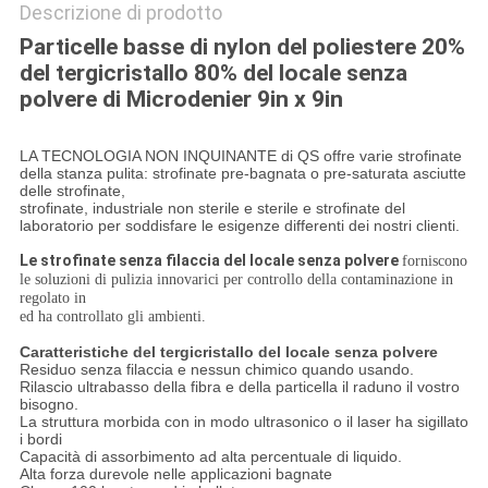
Descrizione di prodotto
Particelle basse di nylon del poliestere 20%
del tergicristallo 80% del locale senza
polvere di Microdenier 9in x 9in
LA TECNOLOGIA NON INQUINANTE di QS offre varie strofinate
della stanza pulita: strofinate pre-bagnata o pre-saturata asciutte
delle strofinate,
strofinate, industriale non sterile e sterile e strofinate del
laboratorio per soddisfare le esigenze differenti dei nostri clienti.
Le strofinate senza filaccia del locale senza polvere
forniscono
le soluzioni di pulizia innovarici per controllo della contaminazione in
regolato in
ed ha controllato gli ambienti.
Caratteristiche del tergicristallo del locale senza polvere
Residuo senza filaccia e nessun chimico quando usando.
Rilascio ultrabasso della fibra e della particella il raduno il vostro
bisogno.
La struttura morbida con in modo ultrasonico o il laser ha sigillato
i bordi
Capacità di assorbimento ad alta percentuale di liquido.
Alta forza durevole nelle applicazioni bagnate