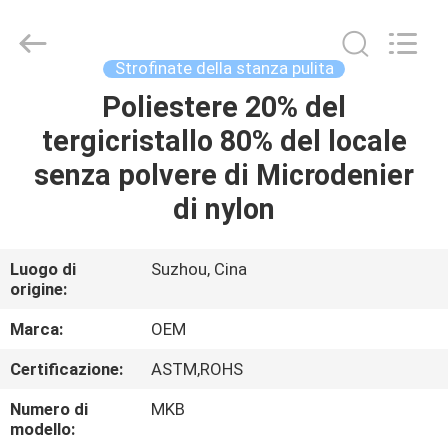
2025
Suzhou
Qiangsheng
Clean
Technology
Strofinate della stanza pulita
Co.,Ltd.
All
Rights
Poliestere 20% del
CASA
Reserved.
tergicristallo 80% del locale
PRODOTTI
senza polvere di Microdenier
di nylon
CIRCA
NOI
Luogo di
Suzhou, Cina
origine:
GIRO
Marca:
OEM
DELLA
Certificazione:
ASTM,ROHS
FABBRICA
Numero di
MKB
modello: