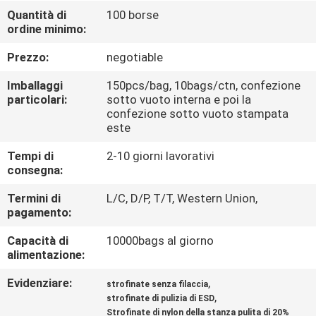
CONTROLLO
Quantità di
100 borse
ordine minimo:
DI
QUALITÀ
Prezzo:
negotiable
Imballaggi
150pcs/bag, 10bags/ctn, confezione
CONTATTICI
particolari:
sotto vuoto interna e poi la
confezione sotto vuoto stampata
este
NOTIZIE
Tempi di
2-10 giorni lavorativi
consegna:
RICHIEDA
Termini di
L/C, D/P, T/T, Western Union,
pagamento:
UNA
CITAZIONE
Capacità di
10000bags al giorno
alimentazione:
MAPPA
Evidenziare:
,
strofinate senza filaccia
,
strofinate di pulizia di ESD
DEL
Strofinate di nylon della stanza pulita di 20%