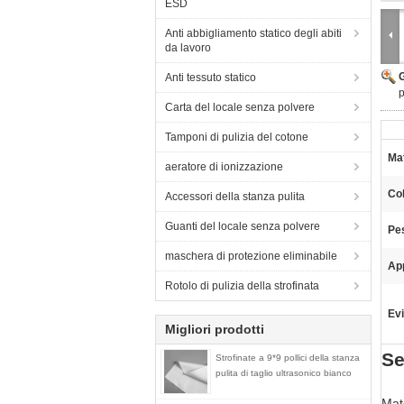
ESD
Anti abbigliamento statico degli abiti
da lavoro
Anti tessuto statico
p
Carta del locale senza polvere
Tamponi di pulizia del cotone
Mat
aeratore di ionizzazione
Col
Accessori della stanza pulita
Guanti del locale senza polvere
Pes
maschera di protezione eliminabile
App
Rotolo di pulizia della strofinata
Evi
Migliori prodotti
Se
Strofinate a 9*9 pollici della stanza
pulita di taglio ultrasonico bianco
Mate