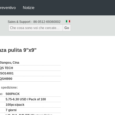
preventivo
Notizie
Sales & Support：
86-0512-69360002
Go
nza pulita 9"x9"
Jiangsu, Cina
QS TECH
ISO14001
QSHI990
 spedizione:
mo:
500PACK
5.75-6.30 USD / Pack of 100
100pcs/pack
7 giorni