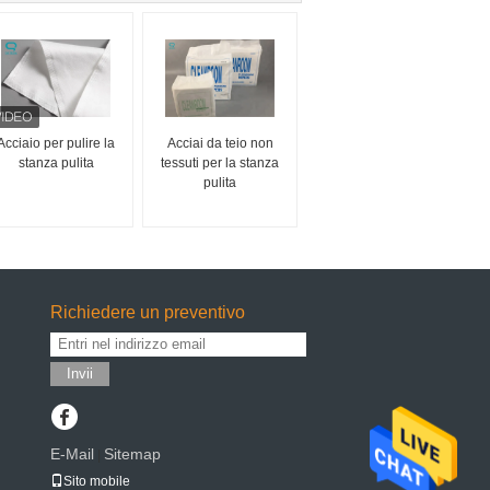
Acciaio per pulire la
Acciai da teio non
stanza pulita
tessuti per la stanza
pulita
Richiedere un preventivo
Invii
E-Mail
Sitemap
|
Sito mobile