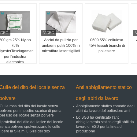
200 gm 25% Nylon
Acciai da pulizia per
0609 55% cellulosa
75%
ambienti puliti 100% in
45% tessuti bianchi di
lyesterTasciugamani
microfibra laser sigillati
poliestere
per l'industria
elettronica
Culle del dito del locale senza
Anti abbigliamento statico
polvere
degli abiti da lavoro
Culle rosa del dito del locale senza
Abbigliamento statico comodo degli
polvere per impedire scarico di punta
abiti da lavoro del poliestere anti
per uso del locale senza polvere
Lo SGS ha certificato l'anti
I protettori del dito del lattice del locale
abbigliamento statico degli abiti da
senza polvere spolverizzano le culle
lavoro di ESD per la linea di
libere la S la m. L Size del dito
produzione