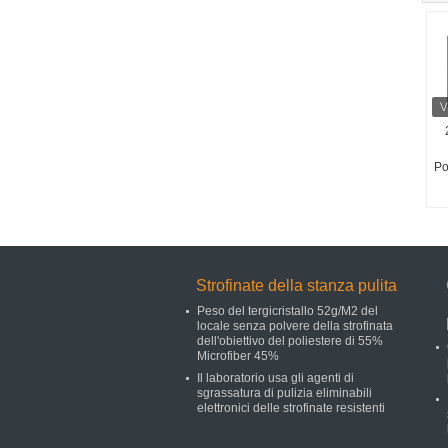
Po
Strofinate della stanza pulita
Peso del tergicristallo 52g/M2 del
locale senza polvere della strofinata
dell'obiettivo del poliestere di 55%
Microfiber 45%
Il laboratorio usa gli agenti di
sgrassatura di pulizia eliminabili
elettronici delle strofinate resistenti