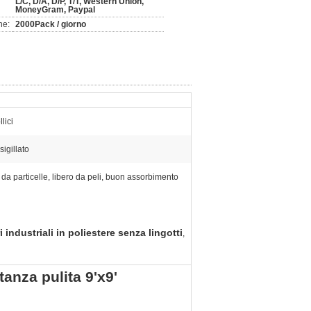
L/C, D/A, D/P, T/T, Western Union,
MoneyGram, Paypal
ne:
2000Pack / giorno
lici
sigillato
 da particelle, libero da peli, buon assorbimento
i industriali in poliestere senza lingotti
,
stanza pulita 9'x9'