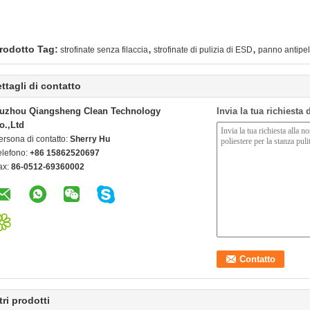
,
,
rodotto Tag:
strofinate senza filaccia
strofinate di pulizia di ESD
panno antipel
ttagli di contatto
uzhou Qiangsheng Clean Technology
Invia la tua richiesta
o.,Ltd
ersona di contatto:
Sherry Hu
elefono:
+86 15862520697
ax:
86-0512-69360002
tri prodotti