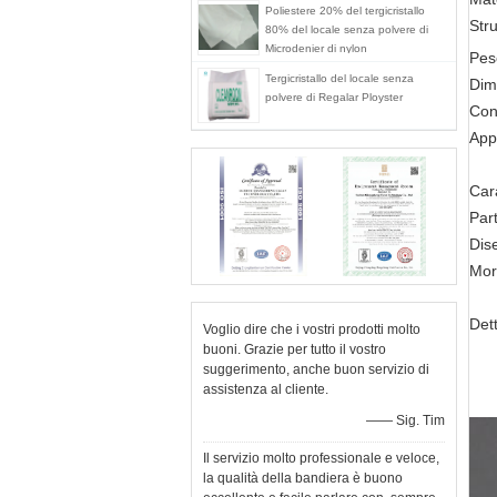
Poliestere 20% del tergicristallo
Stru
80% del locale senza polvere di
Microdenier di nylon
Pes
Tergicristallo del locale senza
Dim
polvere di Regalar Ployster
Con 
App
Cara
Part
Dise
Mor
Dett
Voglio dire che i vostri prodotti molto
buoni. Grazie per tutto il vostro
suggerimento, anche buon servizio di
assistenza al cliente.
—— Sig. Tim
Il servizio molto professionale e veloce,
la qualità della bandiera è buono