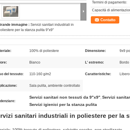
Termini di pagamento:
Capacità di alimentazio
Contatto
Grande immagine :
Servizi sanitari industriali in
oliestere per la stanza pulita 9"x9"
eriale:
100% di poliestere
Dimensione:
9x9 pol
ore:
Bianco
L' estremo:
Bordo 
o del tessuto:
110-160 g/m2
Caratteristiche:
Libero
licazione:
Sala pulita, ambiente controllato
Servizi sanitari non tessuti da 9"x9"
Servizi sanitar
,
denziare:
Servizi igienici per la stanza pulita
rvizi sanitari industriali in poliestere per la 
riale: 100% tessuto di poliestere, salviette secche, non sterilizzate