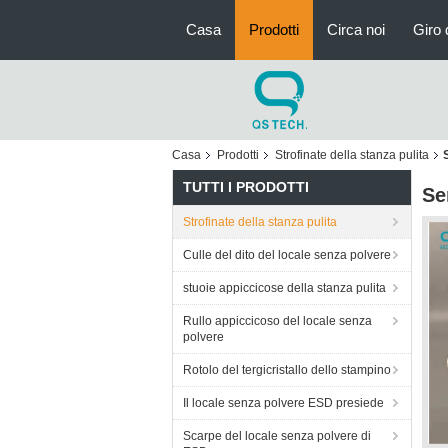
Casa
Prodotti
Circa noi
Giro 
Casa
Prodotti
Strofinate della stanza pulita
TUTTI I PRODOTTI
Se
Strofinate della stanza pulita
Culle del dito del locale senza polvere
stuoie appiccicose della stanza pulita
Rullo appiccicoso del locale senza
polvere
Rotolo del tergicristallo dello stampino
Il locale senza polvere ESD presiede
Scarpe del locale senza polvere di