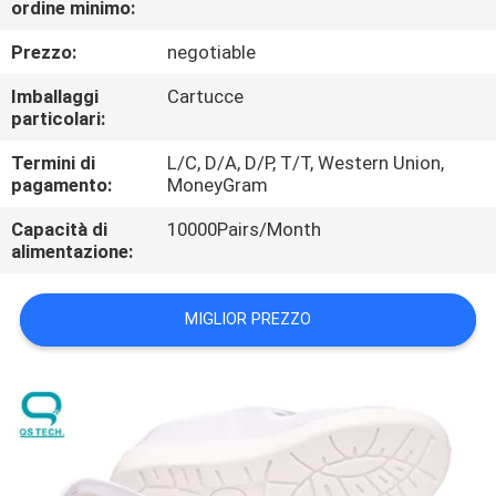
ordine minimo:
CONTROLLO
DI
Prezzo:
negotiable
QUALITÀ
Imballaggi
Cartucce
particolari:
CONTATTICI
Termini di
L/C, D/A, D/P, T/T, Western Union,
pagamento:
MoneyGram
NOTIZIE
Capacità di
10000Pairs/Month
alimentazione:
RICHIEDA
MIGLIOR PREZZO
UNA
CITAZIONE
MAPPA
DEL