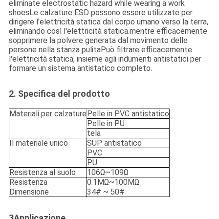
eliminate electrostatic hazard while wearing a work
shoesLe calzature ESD possono essere utilizzate per
dirigere l'elettricità statica dal corpo umano verso la terra,
eliminando così l'elettricità statica.mentre efficacemente
sopprimere la polvere generata dal movimento delle
persone nella stanza pulitaPuò filtrare efficacemente
l'elettricità statica, insieme agli indumenti antistatici per
formare un sistema antistatico completo.
2. Specifica del prodotto
Materiali per calzature
Pelle in PVC antistatico
Pelle in PU
tela
Il materiale unico
SUP antistatico
PVC
PU
Resistenza al suolo
106Ω~109Ω
Resistenza
0.1MΩ~100MΩ
Dimensione
34# ~ 50#
3Applicazione