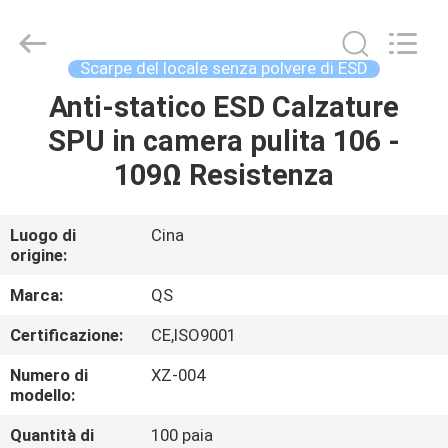
2025
Suzhou
Qiangsheng
Clean
Technology
Scarpe del locale senza polvere di ESD
Co.,Ltd.
All
Rights
Anti-statico ESD Calzature
CASA
Reserved.
SPU in camera pulita 106 -
PRODOTTI
109Ω Resistenza
CIRCA
Luogo di
Cina
origine:
NOI
Marca:
QS
GIRO
Certificazione:
CE,ISO9001
DELLA
Numero di
XZ-004
FABBRICA
modello:
Quantità di
100 paia