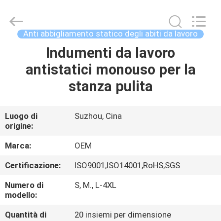
2025
Suzhou
Qiangsheng
Clean
Technology
Anti abbigliamento statico degli abiti da lavoro
Co.,Ltd.
All
Rights
Indumenti da lavoro
CASA
Reserved.
antistatici monouso per la
PRODOTTI
stanza pulita
CIRCA
Luogo di
Suzhou, Cina
origine:
NOI
Marca:
OEM
GIRO
Certificazione:
ISO9001,ISO14001,RoHS,SGS
DELLA
Numero di
S, M., L-4XL
FABBRICA
modello:
Quantità di
20 insiemi per dimensione