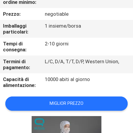
ordine minimo:
CONTROLLO
DI
Prezzo:
negotiable
QUALITÀ
Imballaggi
1 insieme/borsa
particolari:
CONTATTICI
Tempi di
2-10 giorni
consegna:
NOTIZIE
Termini di
L/C, D/A, T/T, D/P, Western Union,
pagamento:
Capacità di
10000 abiti al giorno
RICHIEDA
alimentazione:
UNA
CITAZIONE
MIGLIOR PREZZO
MAPPA
DEL