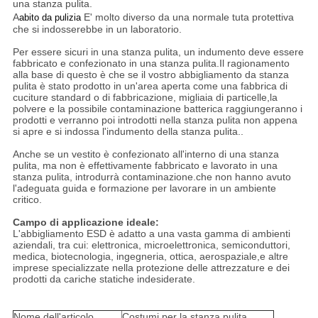
una stanza pulita.
A
E' molto diverso da una normale tuta protettiva
abito da pulizia
che si indosserebbe in un laboratorio.
Per essere sicuri in una stanza pulita, un indumento deve essere
fabbricato e confezionato in una stanza pulita.Il ragionamento
alla base di questo è che se il vostro abbigliamento da stanza
pulita è stato prodotto in un'area aperta come una fabbrica di
cuciture standard o di fabbricazione, migliaia di particelle,la
polvere e la possibile contaminazione batterica raggiungeranno i
prodotti e verranno poi introdotti nella stanza pulita non appena
si apre e si indossa l'indumento della stanza pulita..
Anche se un vestito è confezionato all'interno di una stanza
pulita, ma non è effettivamente fabbricato e lavorato in una
stanza pulita, introdurrà contaminazione.che non hanno avuto
l'adeguata guida e formazione per lavorare in un ambiente
critico.
Campo di applicazione ideale:
L'abbigliamento ESD è adatto a una vasta gamma di ambienti
aziendali, tra cui: elettronica, microelettronica, semiconduttori,
medica, biotecnologia, ingegneria, ottica, aerospaziale,e altre
imprese specializzate nella protezione delle attrezzature e dei
prodotti da cariche statiche indesiderate.
Nome dell'articolo
Costumi per la stanza pulita