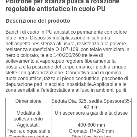
Poltrone per stanza pulita a rotazione
regolabile antistatico in cuoio PU
Descrizione del prodotto
Banchi di cuoio in PU antistatico permanente con colore
blu e nero
- Dispositivi
moltiplicazione in schiuma,
bell'aspetto, resistenza all'usura, resistenza alla polvere,
resistenza superficiale Ω 107-109, con telaio verniciato in
nero o colorato, telaio 140/200/260 tre leve di
sollevamento a vapore,può regolare liberamente la
postura e la posizione del corpo umano, i piedi a cinque
stelle con galvanizzazione
- Conduttiva.
pad di gomma,
ruota conduttrice, tazza di piede conduttrice, pacchetto di
depurazione pad in acciaio inossidabile.Applicabile alle
zone sensibili all'elettrostatica e all'uso in ambienti puliti.
Dimensione
Seduta Dia. 325, sedile.
Spessore
35-
40 mm
Modalità di
Un ascensore a gas di alta classe
sollevamento
Aggiustati.
400-600 mm
Piedi a cinque stelle
Cromato, R=240 mm