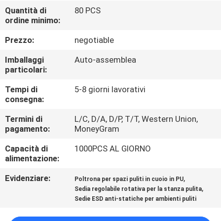
CONTROLLO
Quantità di
80 PCS
ordine minimo:
DI
QUALITÀ
Prezzo:
negotiable
Imballaggi
Auto-assemblea
CONTATTICI
particolari:
Tempi di
5-8 giorni lavorativi
consegna:
NOTIZIE
Termini di
L/C, D/A, D/P, T/T, Western Union,
pagamento:
MoneyGram
RICHIEDA
Capacità di
1000PCS AL GIORNO
UNA
alimentazione:
CITAZIONE
Evidenziare:
,
Poltrona per spazi puliti in cuoio in PU
,
Sedia regolabile rotativa per la stanza pulita
MAPPA
Sedie ESD anti-statiche per ambienti puliti
DEL