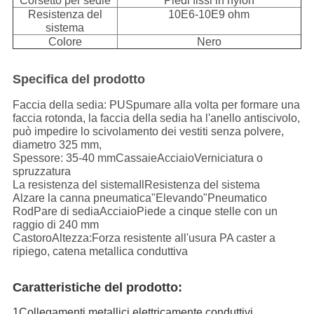
Corsetto per sedie
Piedi fissi in nylon
Resistenza del
10E6-10E9 ohm
sistema
Colore
Nero
Specifica del prodotto
Faccia della sedia
: PU
Spumare alla volta per formare una
faccia rotonda, la faccia della sedia ha l'anello antiscivolo,
può impedire lo scivolamento dei vestiti senza polvere,
diametro 325 mm,
Spessore: 35-40 mm
Cassaie
Acciaio
Verniciatura o
spruzzatura
La resistenza del sistema
Il
Resistenza del sistema
Alzare la canna pneumatica
"Elevando"
Pneumatico
RodPare di sedia
Acciaio
Piede a cinque stelle con un
raggio di 240 mm
Castoro
Altezza:
Forza resistente all'usura PA caster a
ripiego, catena metallica conduttiva
Caratteristiche del prodotto:
1Collegamenti metallici elettricamente conduttivi.