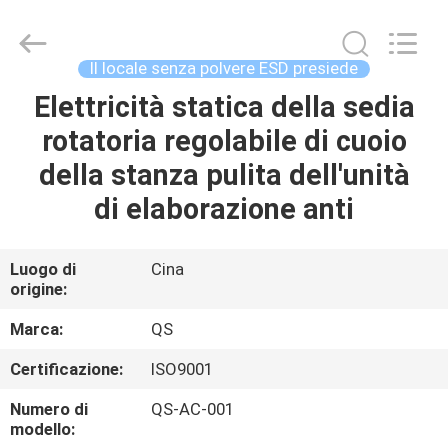
2025
Suzhou
Qiangsheng
Clean
Technology
Il locale senza polvere ESD presiede
Co.,Ltd.
All
Rights
Elettricità statica della sedia
CASA
Reserved.
rotatoria regolabile di cuoio
PRODOTTI
della stanza pulita dell'unità
di elaborazione anti
CIRCA
NOI
Luogo di
Cina
origine:
GIRO
Marca:
QS
DELLA
Certificazione:
ISO9001
FABBRICA
Numero di
QS-AC-001
modello: