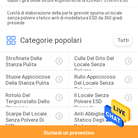
Gaslift gira sedie sicure ergonomiche di IOS9001 570mm ESD
L'unità di elaborazione della parte girevole spuma un locale
senza polvere statico anti di modellatura ESD da 360 gradi
presiede
Categorie popolari
Tutti
Strofinate Della 
Culle Del Dito Del 
Stanza Pulita
Locale Senza 
Polvere
Stuoie Appiccicose 
Rullo Appiccicoso 
Della Stanza Pulita
Del Locale Senza 
Polvere
Rotolo Del 
Il Locale Senza 
Tergicristallo Dello 
Polvere ESD 
Stampino
Presiede
Scarpe Del Locale 
Anti Abbigliamento 
Senza Polvere Di 
Statico Degli Abiti 
ESD
Da Lavoro
Richiedi un preventivo